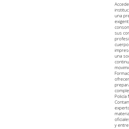
Acceder
institu
una pr
exigent
conson
sus co
profes
cuerpo
impresc
una so
contin
movimi
Formac
ofrece
prepar
comple
Policía
Contam
expert
materia
oficial
y entr