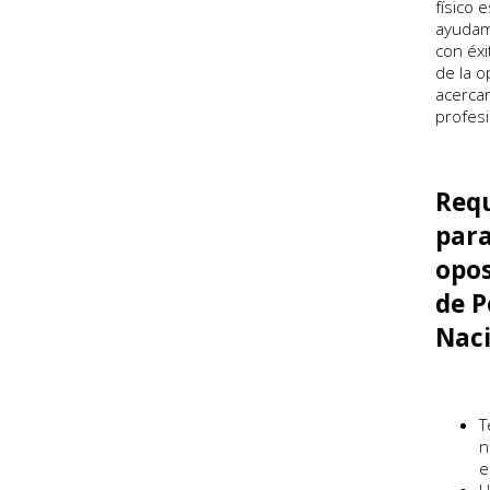
físico 
ayudam
con éxi
de la o
acercar
profesi
Requ
para
opos
de P
Nac
T
n
e
H