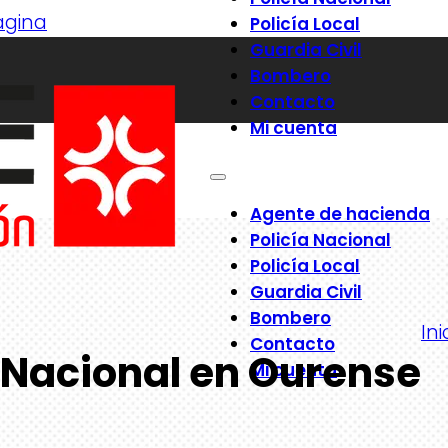
página
Policía Local
Guardia Civil
Bombero
Contacto
Mi cuenta
Agente de hacienda
Policía Nacional
Policía Local
Guardia Civil
Bombero
Ini
Contacto
a Nacional en Ourense
Mi cuenta